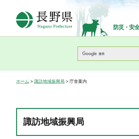
長野県Nagano Prefecture
防災・安
ホーム
>
諏訪地域振興局
> 庁舎案内
諏訪地域振興局