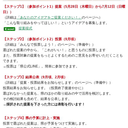
【ステップ1】（参加ポイント1）提案（5月28日（木曜日）から7月12日（日曜
日））
（詳細は
「あなたのアイデアをご提案ください！」
のページへ）
「こんな取り組みをやってほしい！」というアイデアを募集します。
提案様式
【ステップ2】（参加ポイント2）投票（9月頃）
（詳細は「みんなで投票しよう！」のページへ（準備中））
選ばれた提案の中から、「これがいい！」と思うものに投票します
また、投票対象の提案をもっとよくするためのご意見をお寄せいただくことも
できます。
→投票は「県公式LINE」。簡単に参加できます。
【ステップ3】結果公表（9月頃、2月頃）
（詳細は「提案・投票結果をお知らせします」のページへ（準備中））
投票結果をお知らせします。（投票終了後速やかに）
選ばれなかった提案も、県のほかの取り組みの中で活用を検討します。
その検討結果も含めて、結果を公表します。
→採択された提案を下さった方には表彰を行います！
【ステップ4】県の予算に計上・実施
投票で選ばれた提案は、県が予算をつけて実施します。