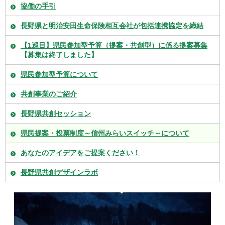
協働の手引
長野県と明治安田生命保険相互会社が包括連携協定を締結
【1巡目】県民参加型予算（提案・共創型）に係る提案募集
【募集は終了しました】
県民参加型予算について
共創事業のご紹介
長野県共創セッション
県民提案・投票制度～信州みらいスイッチ～について
あなたのアイデアをご提案ください！
長野県共創デザインラボ