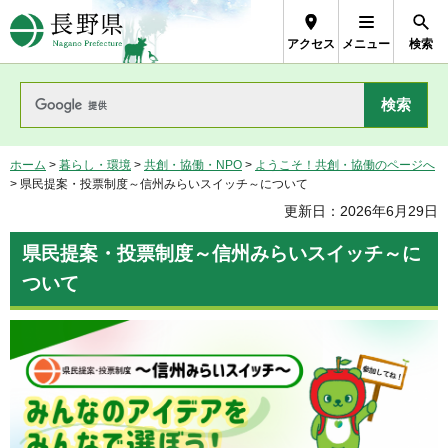
長野県Nagano Prefecture
アクセス
メニュー
検索
ホーム
>
暮らし・環境
>
共創・協働・NPO
>
ようこそ！共創・協働のページへ
> 県民提案・投票制度～信州みらいスイッチ～について
更新日：2026年6月29日
県民提案・投票制度～信州みらいスイッチ～に
ついて