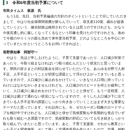
3
令和6年度当初予算について
市民タイムス 萩原 氏
もう1点、先日、当初予算編成の方針のポイントということで示していただき
まして、やはり社会保障関係費が膨らんでいって、収支差110億、歳出が超過
していくという、健全財政は維持されているとは思うのですけれども、かなり
今後見通し的に厳しくなってくるなという印象を受けたのですけれども、改め
て今後のやりくりの面も含めて来年度当初予算、どのようなところを中心にや
っていきたいかというところをお伺いできればと。
長野県知事 阿部守一
やはり、先ほど申し上げたように、子育て支援であったり、人口減少対策で
あったり、今取り組まなければいつ取り組むんだという状況だと思っていま
す。県民の皆さまとの対話集会を回らせていただいても、あらゆる分野で人材
不足、人手不足ということが切実な課題として浮かび上がってきていると思っ
ていますので、人口減少に歯止めをかけていく。いきなり人口増に持っていく
わけにはなかなかいきませんけれども、人口減少のスピードを何とか緩和して
いく、人口減少に歯止めをかけていくということと併せて、もう一定程度、人
口減少は避けて通れない状況になっていますので、そうした人口減少下に出て
きている人手不足等の課題にしっかり向き合っていくことはまず大きな重要な
テーマだと思っています。それ以外にも、今、ゼロカーボン戦略のロードマッ
プを検討中ですけれども、人口減少と併せて気候変動も中長期的な視点でいず
れも取り組むべき課題ですので、気候変動の対応についても引き続きしっかり
取り組んでいきたいと思っています。あと、子育て支援策、それから教育とい
った子ども関連施策、そして新しく交通政策局を作りましたので、交通、移動