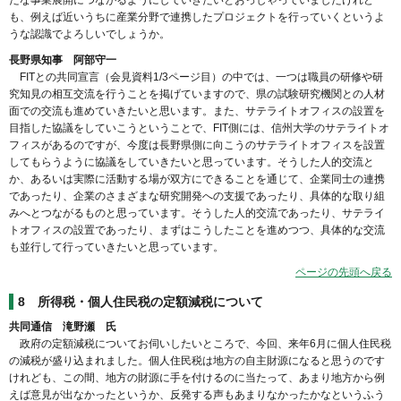
も、例えば近いうちに産業分野で連携したプロジェクトを行っていくというよ
うな認識でよろしいでしょうか。
長野県知事 阿部守一
FITとの共同宣言（会見資料1/3ページ目）の中では、一つは職員の研修や研
究知見の相互交流を行うことを掲げていますので、県の試験研究機関との人材
面での交流も進めていきたいと思います。また、サテライトオフィスの設置を
目指した協議をしていこうということで、FIT側には、信州大学のサテライトオ
フィスがあるのですが、今度は長野県側に向こうのサテライトオフィスを設置
してもらうように協議をしていきたいと思っています。そうした人的交流と
か、あるいは実際に活動する場が双方にできることを通じて、企業同士の連携
であったり、企業のさまざまな研究開発への支援であったり、具体的な取り組
みへとつながるものと思っています。そうした人的交流であったり、サテライ
トオフィスの設置であったり、まずはこうしたことを進めつつ、具体的な交流
も並行して行っていきたいと思っています。
ページの先頭へ戻る
8
所得税・個人住民税の定額減税について
共同通信 滝野瀬 氏
政府の定額減税についてお伺いしたいところで、今回、来年6月に個人住民税
の減税が盛り込まれました。個人住民税は地方の自主財源になると思うのです
けれども、この間、地方の財源に手を付けるのに当たって、あまり地方から例
えば意見が出なかったというか、反発する声もあまりなかったかなというふう