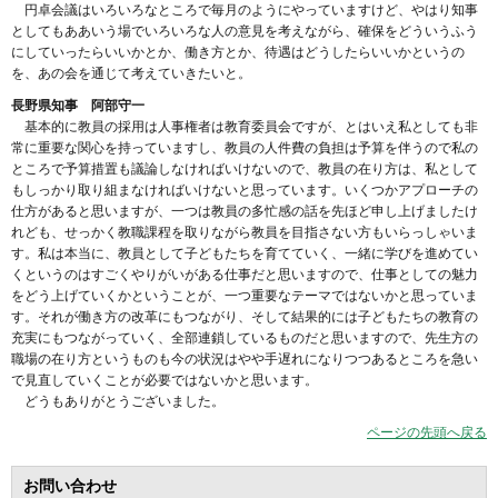
円卓会議はいろいろなところで毎月のようにやっていますけど、やはり知事
としてもああいう場でいろいろな人の意見を考えながら、確保をどういうふう
にしていったらいいかとか、働き方とか、待遇はどうしたらいいかというの
を、あの会を通じて考えていきたいと。
長野県知事 阿部守一
基本的に教員の採用は人事権者は教育委員会ですが、とはいえ私としても非
常に重要な関心を持っていますし、教員の人件費の負担は予算を伴うので私の
ところで予算措置も議論しなければいけないので、教員の在り方は、私として
もしっかり取り組まなければいけないと思っています。いくつかアプローチの
仕方があると思いますが、一つは教員の多忙感の話を先ほど申し上げましたけ
れども、せっかく教職課程を取りながら教員を目指さない方もいらっしゃいま
す。私は本当に、教員として子どもたちを育てていく、一緒に学びを進めてい
くというのはすごくやりがいがある仕事だと思いますので、仕事としての魅力
をどう上げていくかということが、一つ重要なテーマではないかと思っていま
す。それが働き方の改革にもつながり、そして結果的には子どもたちの教育の
充実にもつながっていく、全部連鎖しているものだと思いますので、先生方の
職場の在り方というものも今の状況はやや手遅れになりつつあるところを急い
で見直していくことが必要ではないかと思います。
どうもありがとうございました。
ページの先頭へ戻る
お問い合わせ