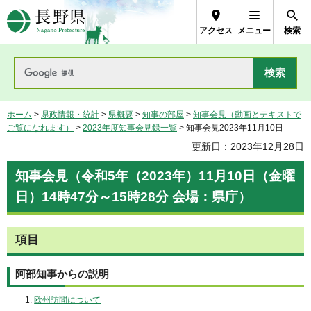
長野県Nagano Prefecture
アクセス
メニュー
検索
ホーム
>
県政情報・統計
>
県概要
>
知事の部屋
>
知事会見（動画とテキストで
ご覧になれます）
>
2023年度知事会見録一覧
> 知事会見2023年11月10日
更新日：2023年12月28日
知事会見（令和5年（2023年）11月10日（金曜
日）14時47分～15時28分 会場：県庁）
項目
阿部知事からの説明
欧州訪問について