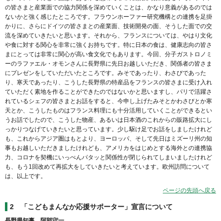
の皆さまと産業面での協力関係を深めていくことは、かなり意義があるのでは
ないかと強く感じたところです。フラウンホーファー研究機構との連携を足掛
かりに、さらにドイツの皆さまとの産業面、技術開発の面、そうした面での交
流を深めていきたいと思います。それから、フランスについては、やはり文化
や食に対する関心を非常に強くお持ちです。特に日本の食は、健康志向の皆さ
まにとっては非常に関心が高い食文化でもあります。今回、分子ガストロノミ
ーのラファエル・オモンさんに長野県に先日お越しいただき、関係者の皆さま
にプレゼンをしていただいたところです。みそであったり、わさびであった
り、寒天であったり、こうした長野県の特産品をフランスの皆さまに受け入れ
ていただく素地を作ることができたのではないかと思いますし、パリで活躍さ
れているシェフの皆さまとお話をすると、今申し上げたみそとかわさびとか寒
天とか、こうしたものはフランス料理にも十分活用していくことができるとい
うお話でしたので、こうした物産、あるいは日本酒のこれからの販路拡大にし
っかりつなげていきたいと思っています。少し駆け足でお話をしましたけれど
も、これからアジア圏はもとより、ヨーロッパ、そして先日はミズーリ州の知
事もお越しいただきましたけれども、アメリカをはじめとする海外との連携協
力、コロナを契機にいっぺんパタッと関係性が閉じられてしまいましたけれど
も、もう1回改めて再拡大をしていきたいと考えています。欧州訪問について
は、以上です。
ページの先頭へ戻る
2
「こどもまんなか応援サポーター」宣言について
長野県知事 阿部守一