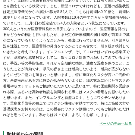
階です。全国的にも患者数が増加傾向にありますので、しばらく流行が続くこ
とを懸念している状況です。また、新型コロナですけれども、直近の感染状況
は定点医療機関からの届け出数が5.84人で、こちらは前週比0.91倍と、前週比
減少という形になっています。入院者数は10月の中旬ごろから増加傾向が続い
ていまして、11月6日の暫定値で324人の入院者という状況になっています。
300人というのが医療警報発出の目安になっていますので、医療警報を発出す
るかどうかの検討も行いましたが、まだ定点医療機関の届け出数が前週比で減
少になっているというようなことから、発出は行っていませんが、引き続き状
況を注視しつつ、医療警報の発出をするかどうかも含めて、引き続き検討して
いきたいと考えています。インフルエンザ、そしてコロナはいずれも感染症で
すが、基本的な感染対策としては、散々コロナ対策でお願いしてきているよう
に、手洗い等の手指衛生、それから定期的な換気、適度な湿度を保つこと、こ
うしたことが有効です。県民の皆さまには感染しないよう、感染が広がらない
ようにぜひご協力を頂きたいと思いますし、特に重症化リスクが高いご高齢の
方、基礎疾患がある方に感染が広がらないように、場の状況に応じたマスクの
着用や咳エチケットもご検討いただきたいと思います。特に医療機関を受診さ
れる際、あるいは高齢者施設を訪問される際にはマスクの着用をお願いしたい
と思います。また、インフルエンザと新型コロナ、ともにワクチンがありま
す。重症化予防等の観点ではワクチン接種が有効ですので、特にご高齢の方や
基礎疾患をお持ちの方は、この機会にワクチン接種についてもご検討いただけ
ればと思っています。私からは以上です。よろしくお願いします。
ページの先頭へ戻る
取材者からの質問