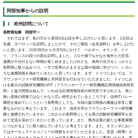
阿部知事からの説明
1 欧州訪問について
長野県知事 阿部守一
それではまず、私の方から冒頭3点お話を申し上げたいと思います。1点目は
先週、ヨーロッパを訪問しましたので、そのご報告（会見資料1）を申し上げた
いと思います。10月28日から今月5日にかけて、ベルギー、オランダ、ドイ
ツ、フランスの四つの国を訪問しました。コロナ禍でなかなか海外との交流、
連携が十分行えない時期が長く続きましたけれども、海外の活力をしっかりと
長野県に取り込みつつ、一方で世界のさまざまな国や地域に学びつつ、いろい
ろな連携関係を強めていきたいと思っています。まず、ドイツにおいては、フ
ラウンホーファー研究機構と共同宣言を行わせていただきました。ドイツにお
ける最大の試験研究機関のFIT（フラウンホーファー研究機構応用情報技術研究
所）と協力関係を結んで、いわゆる応用情報技術の研究所ですけれども、単に
狭い意味の情報ではなくかなり広い研究されているところです。信州ITバレー
構想を進めていこうという長野県としても、今回の協力関係の構築は非常に重
要なものだと考えています。これまで、信州大学がフラウンホーファー研究機
構と連携されていますが、これからの長野県としても県の試験研究機関等も含
めて交流を深めていきたいと思っています。また、県内企業の新たな事業展開
につながるように取り組んでいきたいと考えています。また、オランダにおい
てはサーキュラーエコノミーの視察をさせていただきました。安居（昭博）さ
んというサーキュラーエコノミーの本を書かれている方にご案内いただき、実