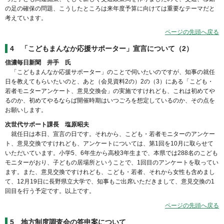
の足の確保の問題、こうしたところは来年度予算に向けては重要なテーマだと
考えています。
ページの先頭へ戻る
4
「こどもまんなか応援サポーター」宣言について（2）
信濃毎日新聞 井手 氏
「こどもまんなか応援サポーター」のことで伺いたいのですが、知事の就任
日を教えてもらいたいのと、あと（会見資料2の）2の（3）にある「こども・
若者モニターアンケート、意見交換会」の実施ですけれども、これは初めてや
るのか、初めてやるならば開催時期はいつごろを想定しているのか、その点を
お願いします。
次世代サポート課長 塩原昭夫
就任日は本日、宣言の日です。それから、こども・若者モニターのアンケー
ト、意見交換ですけれども、アンケートについては、第1回を10月に取らせて
いただいています。小学5、6年生から高校3年生まで、本県では288名のこども
モニターがおり、子どもの居場所ということで、1回目のアンケートを取ってい
ます。また、意見交換ですけれども、こども・若者、それから女性も含めまし
て、12月19日に長野県立大学で、知事もご出席いただきまして、意見交換の1
回目を行う予定です。以上です。
ページの先頭へ戻る
5
地方制度調査会の答申案について