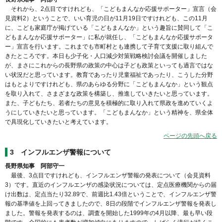
それから、2点目ですけれども、「こどもまんなか応援サポーター」宣言（会
見資料2）ということで、いい育児の日が11月19日ですけれども、この11月
に、こども家庭庁が掲げている「こどもまんなか」という趣旨に賛同して「こ
どもまんなか応援サポーター」に私が就任し、「こどもまんなか応援サポータ
ー」宣言を行います。これまでも市町村とも連携して子育て支援に取り組んで
きたところです。本日も少子化・人口減少対策戦略検討会議を開催しました
が、まさにこれからの長野県の政策の中心は子ども政策といっても過言ではな
い状況だと思っています。教育であったり児童福祉であったり、こうした分野
はもとよりですけれども、県のあらゆる分野に「こどもまんなか」という観点
を取り入れて、さまざまな政策を構築し、推進していきたいと思っています。
また、子どもたち、若者たちの意見を積極的に取り入れて県政を進めていくよ
うにしていきたいと思っています。「こどもまんなか」という精神を、県全体
で具現化していきたいと考えています。
ページの先頭へ戻る
3
インフルエンザ警報について
長野県知事 阿部守一
最後、3点目ですけれども、インフルエンザ警報の発表について（会見資料
3）です。直近のインフルエンザの感染状況については、定点医療機関からの届
け出数は、定点当たり32.89で、前週比1.43倍ということで、インフルエンザ警
報の基準値を上回ってきましたので、8日の段階でインフルエンザ警報を発表し
ました。警報を発表するのは、調査を開始した1999年の4月以降、最も早い段