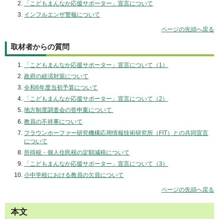
「こどもまんなか応援サポーター」宣言について
インフルエンザ警報について
ページの先頭へ戻る
取材者からの質問
「こどもまんなか応援サポーター」宣言について（1）
政府の経済対策について
令和6年度当初予算について
「こどもまんなか応援サポーター」宣言について（2）
地方制度調査会の答申案について
教員の不祥事について
フラウンホーファー研究機構応用情報技術研究所（FIT）との共同宣言
について
所得税・個人住民税の定額減税について
「こどもまんなか応援サポーター」宣言について（3）
小中学校における教員の欠員について
ページの先頭へ戻る
本文