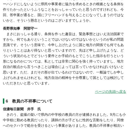
ーハンドにしないように県民や事業者に協力を求めるときの根拠となる条例を
作りたかったというふうなことをおっしゃっていたと思うのですけれども、今
回、答申案が通ると、国にフリーハンドを与えることになってしまうのではな
いかと、そういう懸念というのはございますでしょうか。
長野県知事 阿部守一
まさにおっしゃる通り、条例を作った趣旨は、緊急事態とはいえ法治国家で
すから、何でもありということではいけないのではないかというのが私の問題
意識です。そういう意味で、今申し上げたように国と地方の関係でも何でもあ
りということはあり得ないと思っていますので、先ほど申し上げたような、ど
ういう状況のもとでどういう要件とか手続のもとでこうした指示を行うという
形になるのかについては、私としては非常に関心を強く持っていますし、地方
自治の観点から言うべきことは場合によっては言っていかなければいけないと
思います。ただ、まだその形が出ているわけではないので、一般論でしか申し
上げられませんけれども、地方自治の精神を十分尊重して国としては検討して
いただきたいと思っています。
ページの先頭へ戻る
6
教員の不祥事について
信濃毎日新聞 井手 氏
きのう、盗撮の疑いで県内の中学校の教員の方が逮捕されました。9月にも小
中学校に勤める教員だったり、講師の方が子どもに性的な言動をしたり、同僚
へのセクハラで処分を受けるという事案がありました。教員の不祥事が相次い