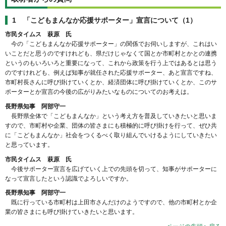
1 「こどもまんなか応援サポーター」宣言について（1）
市民タイムス 萩原 氏
今の「こどもまんなか応援サポーター」の関係でお伺いしますが、これはい
いことだと思うのですけれども、県だけじゃなくて国とか市町村とかとの連携
というのもいろいろと重要になって、これから政策を行う上ではあるとは思う
のですけれども、例えば知事が就任された応援サポーター、あと宣言ですね、
市町村長さんに呼び掛けていくとか、経済団体に呼び掛けていくとか、このサ
ポーターとか宣言の今後の広がりみたいなものについてのお考えは。
長野県知事 阿部守一
長野県全体で「こどもまんなか」という考え方を普及していきたいと思いま
すので、市町村や企業、団体の皆さまにも積極的に呼び掛けを行って、ぜひ共
に「こどもまんなか」社会をつくるべく取り組んでいけるようにしていきたい
と思っています。
市民タイムス 萩原 氏
今後サポーター宣言を広げていく上での先頭を切って、知事がサポーターに
なって宣言したという認識でよろしいですか。
長野県知事 阿部守一
既に行っている市町村は上田市さんだけのようですので、他の市町村とか企
業の皆さまにも呼び掛けていきたいと思います。