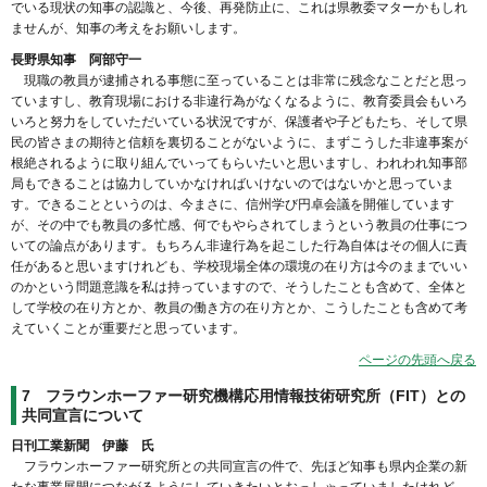
でいる現状の知事の認識と、今後、再発防止に、これは県教委マターかもしれ
ませんが、知事の考えをお願いします。
長野県知事 阿部守一
現職の教員が逮捕される事態に至っていることは非常に残念なことだと思っ
ていますし、教育現場における非違行為がなくなるように、教育委員会もいろ
いろと努力をしていただいている状況ですが、保護者や子どもたち、そして県
民の皆さまの期待と信頼を裏切ることがないように、まずこうした非違事案が
根絶されるように取り組んでいってもらいたいと思いますし、われわれ知事部
局もできることは協力していかなければいけないのではないかと思っていま
す。できることというのは、今まさに、信州学び円卓会議を開催しています
が、その中でも教員の多忙感、何でもやらされてしまうという教員の仕事につ
いての論点があります。もちろん非違行為を起こした行為自体はその個人に責
任があると思いますけれども、学校現場全体の環境の在り方は今のままでいい
のかという問題意識を私は持っていますので、そうしたことも含めて、全体と
して学校の在り方とか、教員の働き方の在り方とか、こうしたことも含めて考
えていくことが重要だと思っています。
ページの先頭へ戻る
7
フラウンホーファー研究機構応用情報技術研究所（FIT）との
共同宣言について
日刊工業新聞 伊藤 氏
フラウンホーファー研究所との共同宣言の件で、先ほど知事も県内企業の新
たな事業展開につながるようにしていきたいとおっしゃっていましたけれど