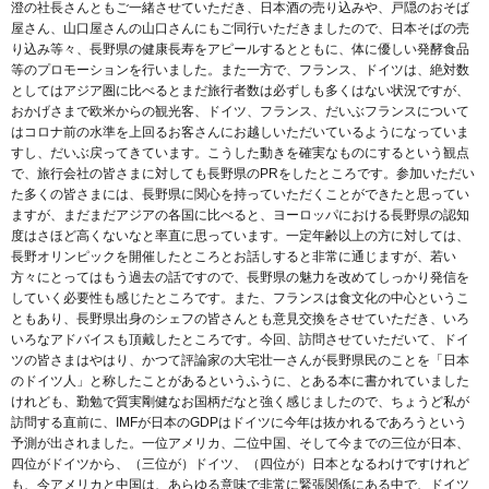
澄の社長さんともご一緒させていただき、日本酒の売り込みや、戸隠のおそば
屋さん、山口屋さんの山口さんにもご同行いただきましたので、日本そばの売
り込み等々、長野県の健康長寿をアピールするとともに、体に優しい発酵食品
等のプロモーションを行いました。また一方で、フランス、ドイツは、絶対数
としてはアジア圏に比べるとまだ旅行者数は必ずしも多くはない状況ですが、
おかげさまで欧米からの観光客、ドイツ、フランス、だいぶフランスについて
はコロナ前の水準を上回るお客さんにお越しいただいているようになっていま
すし、だいぶ戻ってきています。こうした動きを確実なものにするという観点
で、旅行会社の皆さまに対しても長野県のPRをしたところです。参加いただい
た多くの皆さまには、長野県に関心を持っていただくことができたと思ってい
ますが、まだまだアジアの各国に比べると、ヨーロッパにおける長野県の認知
度はさほど高くないなと率直に思っています。一定年齢以上の方に対しては、
長野オリンピックを開催したところとお話しすると非常に通じますが、若い
方々にとってはもう過去の話ですので、長野県の魅力を改めてしっかり発信を
していく必要性も感じたところです。また、フランスは食文化の中心というこ
ともあり、長野県出身のシェフの皆さんとも意見交換をさせていただき、いろ
いろなアドバイスも頂戴したところです。今回、訪問させていただいて、ドイ
ツの皆さまはやはり、かつて評論家の大宅壮一さんが長野県民のことを「日本
のドイツ人」と称したことがあるというふうに、とある本に書かれていました
けれども、勤勉で質実剛健なお国柄だなと強く感じましたので、ちょうど私が
訪問する直前に、IMFが日本のGDPはドイツに今年は抜かれるであろうという
予測が出されました。一位アメリカ、二位中国、そして今までの三位が日本、
四位がドイツから、（三位が）ドイツ、（四位が）日本となるわけですけれど
も、今アメリカと中国は、あらゆる意味で非常に緊張関係にある中で、ドイツ