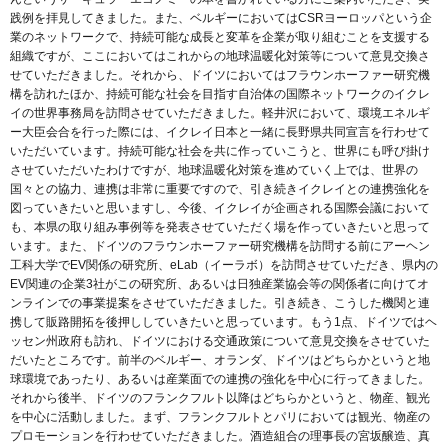
践例を拝見してきました。また、ベルギーにおいてはCSRヨーロッパという企
業のネットワークで、持続可能な成長と変革を企業が取り組むことを支援する
組織ですが、ここにおいてはこれからの地球温暖化対策等について意見交換さ
せていただきました。それから、ドイツにおいてはフラウンホーファー研究機
構を訪れたほか、持続可能な社会を目指す自治体の国際ネットワークのイクレ
イの世界事務局を訪問させていただきました。軽井沢において、環境エネルギ
ー大臣会合を行った際には、イクレイ日本と一緒に長野県共同宣言を行わせて
いただいています。持続可能な社会を共に作っていこうと、世界にも呼び掛け
させていただいたわけですが、地球温暖化対策を進めていく上では、世界の
国々との協力、連携は非常に重要ですので、引き続きイクレイとの連携強化を
図っていきたいと思いますし、今後、イクレイが企画される国際会議において
も、本県の取り組み事例等を発表させていただく場を作っていきたいと思って
います。また、ドイツのフラウンホーファー研究機構を訪問する前にアーヘン
工科大学でEV関係の研究所、eLab（イーラボ）を訪問させていただき、県内の
EV関連の企業3社がこの研究所、あるいは日独産業協会等の関係者に向けてオ
ンラインでの事業提案をさせていただきました。引き続き、こうした機関と連
携して販路開拓を後押ししていきたいと思っています。もう1点、ドイツではヘ
ッセン州政府も訪れ、ドイツにおける交通政策について意見交換をさせていた
だいたところです。前半のベルギー、オランダ、ドイツはどちらかというと地
球環境であったり、あるいは産業面での連携の強化を中心に行ってきました。
それから後半、ドイツのフランクフルト以降はどちらかというと、物産、観光
を中心に活動しました。まず、フランクフルトとパリにおいては観光、物産の
プロモーションを行わせていただきました。酒造組合の理事長の宮坂醸造、真