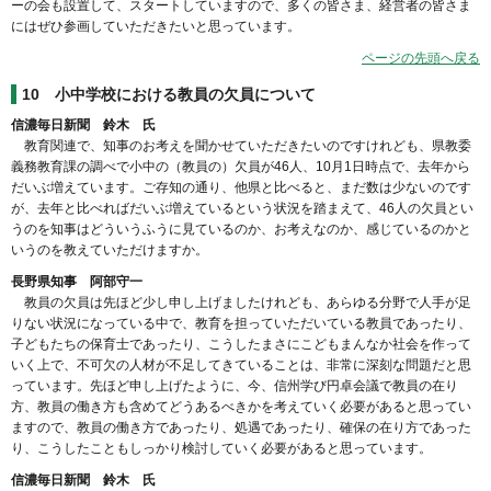
ーの会も設置して、スタートしていますので、多くの皆さま、経営者の皆さま
にはぜひ参画していただきたいと思っています。
ページの先頭へ戻る
10
小中学校における教員の欠員について
信濃毎日新聞 鈴木 氏
教育関連で、知事のお考えを聞かせていただきたいのですけれども、県教委
義務教育課の調べで小中の（教員の）欠員が46人、10月1日時点で、去年から
だいぶ増えています。ご存知の通り、他県と比べると、まだ数は少ないのです
が、去年と比べればだいぶ増えているという状況を踏まえて、46人の欠員とい
うのを知事はどういうふうに見ているのか、お考えなのか、感じているのかと
いうのを教えていただけますか。
長野県知事 阿部守一
教員の欠員は先ほど少し申し上げましたけれども、あらゆる分野で人手が足
りない状況になっている中で、教育を担っていただいている教員であったり、
子どもたちの保育士であったり、こうしたまさにこどもまんなか社会を作って
いく上で、不可欠の人材が不足してきていることは、非常に深刻な問題だと思
っています。先ほど申し上げたように、今、信州学び円卓会議で教員の在り
方、教員の働き方も含めてどうあるべきかを考えていく必要があると思ってい
ますので、教員の働き方であったり、処遇であったり、確保の在り方であった
り、こうしたこともしっかり検討していく必要があると思っています。
信濃毎日新聞 鈴木 氏