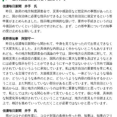
信濃毎日新聞 井手 氏
昨日、政府の地方制度調査会で、災害や感染症など想定外の事態があったと
きに、国が自治体に必要な指示ができるように地方自治法に規定するという答
申案がまとめられました。指示権は特例的な扱いで、要件や手続きというのは
今後詰めていくという話なのですけれども、まず、この答申案についての知事
の受け止めをお願いします。
長野県知事 阿部守一
昨日も信濃毎日新聞から聞かれて、中身を見てなかったのでお答えできなく
て大変失礼しました。まだ具体的な内容はよく分からないところもありますけ
れども、今の地方制度調査会の議論の中では、国や地方公共団体に対して、大
規模災害とか感染症の蔓延とか、国民の安全に重大な影響を及ぼすようなとき
には必要な指示を行うことができるようにすべきではないかという方向で議論
がされているというふうに承知しています。私は地方自治の重要性を常に考え
てきている立場ですので、大規模災害とかいっても、一体どういうような場合
とか、どういうような条件のときに、どういうような内容の指示をするかとい
うことは、まだ判然としていない部分があると思っています。地方自治という
観点からは、国と地方の関係というのは非常に重要な問題だと思っていますの
で、私としては大いなる関心を持って見ているところです。仮に今後、具体的
な制度化等を検討されていくということであれば、地方の意見も十分踏まえた
上で、検討を進めていっていただくことが必要ではないかと思っています。
信濃毎日新聞 井手 氏
県がコロナの初年度に、コロナ対策の条例を作った時、知事は、知事のフリ