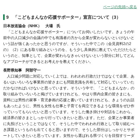
ページの先頭へ戻る
9
「こどもまんなか応援サポーター」宣言について（3）
日本放送協会（NHK） 大場 氏
「こどもまんなか応援サポーター」についてお伺いしたいです。きょうの午
前中の人口減少の会議の中でも有識者の方から企業が変わらないといけないと
いう話が強くあったかと思うのですが、そういった中でこの（会見資料2の2
の）（2）にある取り組みというのを、もう少し具体的に教えていただけたらと
いうのと、知事として、企業が変わらなきゃいけないという部分に対してどん
なアプローチができるとお考えかを教えてください。
長野県知事 阿部守一
人口減少問題に対応していく上では、われわれ行政だけではなくて企業、あ
るいはいろいろな事業所の皆さまにも問題意識を共有して対応していっていた
だかなければいけないと思っています。そういう中で、「こどもまんなか」の
取り組みでいろいろと掲げていますけれども、やはり県内企業の皆さまにも、
資料には男性の家事・育児参画の応援と書いていますけれども、きょうのお話
もあったように、男性も女性も仕事と子育てを両立できるような環境をぜひ作
っていってもらいたいと思っています。そうした働き掛けや対話をこれから、
経済界の皆さまとしっかり行っていきたいと思います。ただ、企業とか事業者
に丸投げということではなくて、そうした中でわれわれ行政として取り組むべ
き課題というものも出てくると思いますので、そうした部分はしっかりとサポ
ートしていきたいと思っています。女性から選ばれる県づくりを目指すリーダ