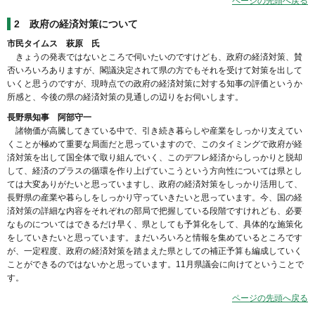
ページの先頭へ戻る
2
政府の経済対策について
市民タイムス 萩原 氏
きょうの発表ではないところで伺いたいのですけども、政府の経済対策、賛
否いろいろありますが、閣議決定されて県の方でもそれを受けて対策を出して
いくと思うのですが、現時点での政府の経済対策に対する知事の評価というか
所感と、今後の県の経済対策の見通しの辺りをお伺いします。
長野県知事 阿部守一
諸物価が高騰してきている中で、引き続き暮らしや産業をしっかり支えてい
くことが極めて重要な局面だと思っていますので、このタイミングで政府が経
済対策を出して国全体で取り組んでいく、このデフレ経済からしっかりと脱却
して、経済のプラスの循環を作り上げていこうという方向性については県とし
ては大変ありがたいと思っていますし、政府の経済対策をしっかり活用して、
長野県の産業や暮らしをしっかり守っていきたいと思っています。今、国の経
済対策の詳細な内容をそれぞれの部局で把握している段階ですけれども、必要
なものについてはできるだけ早く、県としても予算化をして、具体的な施策化
をしていきたいと思っています。まだいろいろと情報を集めているところです
が、一定程度、政府の経済対策を踏まえた県としての補正予算も編成していく
ことができるのではないかと思っています。11月県議会に向けてということで
す。
ページの先頭へ戻る