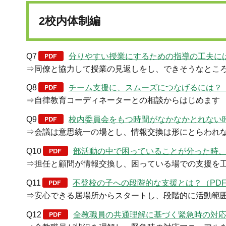
2校内体制編
Q7
分りやすい授業にするための指導の工夫にはど
⇒同僚と協力して授業の見返しをし、できそうなとこ
Q8
チーム支援に、スムーズにつなげるには？（P
⇒自律教育コーディネーターとの相談からはじめます
Q9
校内委員会をもつ時間がなかなかとれない時に
⇒会議は意思統一の場とし、情報交換は形にとらわれ
Q10
部活動の中で困っていることが分った時、担
⇒担任と顧問が情報交換し、困っている場での支援を
Q11
不登校の子への段階的な支援とは？（PDF：
⇒安心できる居場所からスタートし、段階的に活動範
Q12
全教職員の共通理解に基づく緊急時の対応は