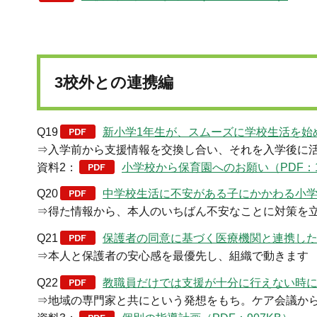
3校外との連携編
Q19
新小学1年生が、スムーズに学校生活を始め
⇒入学前から支援情報を交換し合い、それを入学後に
資料2：
小学校から保育園へのお願い（PDF：1,
Q20
中学校生活に不安がある子にかかわる小学校
⇒得た情報から、本人のいちばん不安なことに対策を
Q21
保護者の同意に基づく医療機関と連携した支
⇒本人と保護者の安心感を最優先し、組織で動きます
Q22
教職員だけでは支援が十分に行えない時には？
⇒地域の専門家と共にという発想をもち。ケア会議か