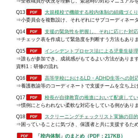
⇒全教職員が状況を理解し、緊急時の対応マニュアル
Q13
大規模校で機能する校内体制の組織づくりは
⇒小委員会を複数設け、それぞれにサブコーディネー
Q14
支援の緊急性を把握し、それに応じた対応を
⇒チェック表を作成して緊急度を判断すう方法もあり
Q15
インシデントプロセス法による児童生徒理解と
⇒誰もが参加でき、成就感がもてるよい方法がありま
資料1：研修の流れ
Q16
高等学校におけるLD・ADHD生等への対応は
⇒養護教諭等のコーディネートで支援チームを立ち上
Q17
校長が自律教育の推進において配慮していく
⇒慣例にとらわれない柔軟な対応をしている例があり
Q18
スクリーニングチェックリスト実施の目的と
⇒困っていることに気づき、保護者と共に支援するた
「校内体制」のまとめ（PDF：217KB）