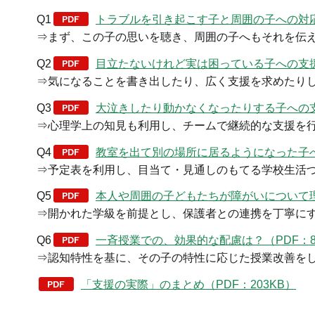
Q1
トラブルを引き起こす子と周囲の子への対応は
⇒まず、この子の思いを聴き、周囲の子へもそれを伝
Q2
目立たないけれど実は困っている子への支援は
⇒気になることを書き出したり、広く支援を求めたり
Q3
大泣きしたり動かなくなったりする子への支援
⇒心理学上の知見も利用し、チームで継続的な支援を
Q4
教室を出て別の場所に居るようになった子への
⇒予定表を利用し、目当て・見通しのもてる学校生活
Q5
本人や周囲の子どもたちが障がいについて理解
⇒開かれた学級を前提とし、保護者との連携を丁寧に
Q6
一斉授業での、効果的な配慮は？（PDF：8
⇒認知特性を基に、その子の特性に応じた授業改善を
「支援の実際」のまとめ（PDF：203KB）