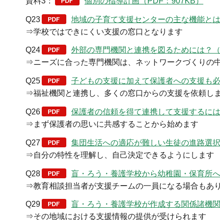
資料3：
個別の指導計画（PDF：907KB）
Q23
地域の子育て支援センターの主な機能とは？
⇒学校ではできにくい支援の窓口となります
Q24
外部の専門機関と連携を図るためには？（PD
⇒ニーズに合った専門機関は、ネットワークづくりの
Q25
子どもの支援に加えて保護者への支援も必要な
⇒福祉機関と連携し、多くの窓口からの支援を依頼し
Q26
保護者の信頼を得て連携して支援するには？
⇒まず保護者の思いに共感することから始めます
Q27
集団生活への適応が難しい生徒の進路選択への
⇒自分の特性を理解し、自己決定できるようにします
Q28
盲・ろう・養護学校から幼稚園・保育所への
⇒教育相談担当者が支援チームの一員になる場合もあ
Q29
盲・ろう・養護学校が作成する関係諸機関と
⇒その地域における支援情報の提供が受けられます